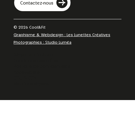
Contactez-nous
© 2026 Cool&Fit
Graphisme & Webdesign : Les Lunettes Créatives
Photographies : Studio Luméa
Règlement intérieur
Conditions des offres
Politique de confidentialité
Accessibilité
CGU & CGV
Mentions légales