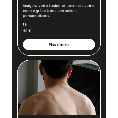
Analysez votre foulée et optimisez votre
course grâce à des corrections
personnalisées.
1 h
40
40 €
euros
Plus d'infos