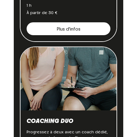
1 h
À
À partir de 30 €
partir
de
30
euros
Plus d'infos
COACHING DUO
Progressez à deux avec un coach dédié,