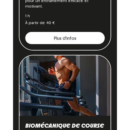
pour un entraînement efficace et
motivant.
1 h
À
À partir de 40 €
partir
de
40
euros
Plus d'infos
BIOMÉCANIQUE DE COURSE