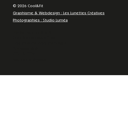
© 2026 Cool&Fit
Graphisme & Webdesign : Les Lunettes Créatives
Photographies : Studio Luméa
Règlement intérieur
Conditions des offres
Politique de confidentialité
Accessibilité
CGU & CGV
Mentions légales