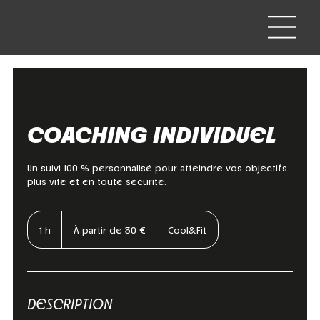
COACHING INDIVIDUEL
Un suivi 100 % personnalisé pour atteindre vos objectifs
plus vite et en toute sécurité.
À
partir
1 h
1
À partir de 30 €
Cool&Fit
de
30
euros
DESCRIPTION