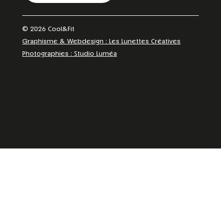
© 2026 Cool&Fit
Graphisme & Webdesign : Les Lunettes Créatives
Photographies : Studio Luméa
Règlement intérieur
Conditions des offres
Politique de confidentialité
Accessibilité
CGU & CGV
Mentions légales