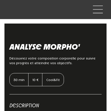
ANALYSE MORPHO'
Découvrez votre composition corporelle pour suivre
vos progrès et atteindre vos objectifs.
10
euros
30 min
3
10 €
Cool&Fit
0
m
i
n
DESCRIPTION