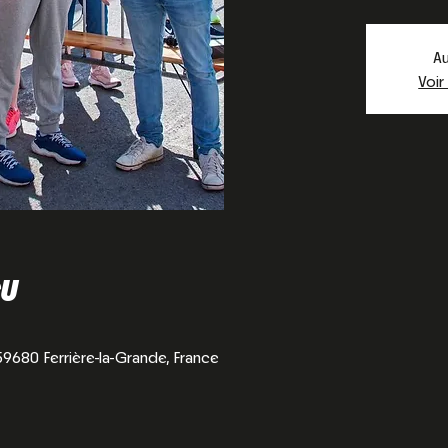
Au
Voir
EU
 59680 Ferrière-la-Grande, France