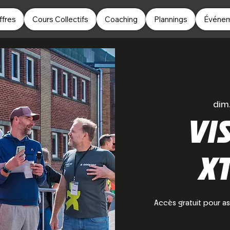
ffres
Cours Collectifs
Coaching
Plannings
Événe
dim.
VI
X
Accès gratuit pour as