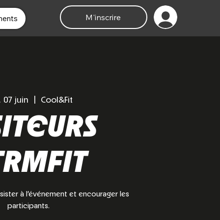
M'inscrire
ments
 07 juin
  |  
Cool&Fit
SITEURS
TRMFIT
sister à l’événement et encourager les
participants.