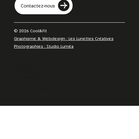
Contactez-nous
© 2026 Cool&Fit
Graphisme & Webdesign : Les Lunettes Créatives
Photographies : Studio Luméa
Règlement intérieur
Conditions des offres
Politique de confidentialité
Accessibilité
CGU & CGV
Mentions légales