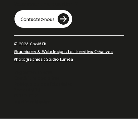
Vous avez une question ?
Contactez-nous
© 2026 Cool&Fit
Graphisme & Webdesign : Les Lunettes Créatives
Photographies : Studio Luméa
Règlement intérieur
Conditions des offres
Politique de confidentialité
Accessibilité
CGU & CGV
Mentions légales